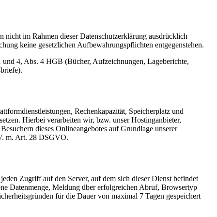
n nicht im Rahmen dieser Datenschutzerklärung ausdrücklich
öschung keine gesetzlichen Aufbewahrungspflichten entgegenstehen.
1 und 4, Abs. 4 HGB (Bücher, Aufzeichnungen, Lageberichte,
riefe).
ttformdienstleistungen, Rechenkapazität, Speicherplatz und
tzen. Hierbei verarbeiten wir, bzw. unser Hostinganbieter,
 Besuchern dieses Onlineangebotes auf Grundlage unserer
. V. m. Art. 28 DSGVO.
jeden Zugriff auf den Server, auf dem sich dieser Dienst befindet
gene Datenmenge, Meldung über erfolgreichen Abruf, Browsertyp
icherheitsgründen für die Dauer von maximal 7 Tagen gespeichert