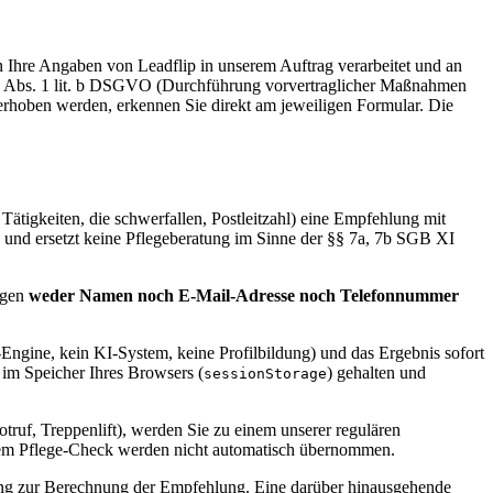
en Ihre Angaben von Leadflip in unserem Auftrag verarbeitet und an
t. 6 Abs. 1 lit. b DSGVO (Durchführung vorvertraglicher Maßnahmen
 erhoben werden, erkennen Sie direkt am jeweiligen Formular. Die
 Tätigkeiten, die schwerfallen, Postleitzahl) eine Empfehlung mit
e und ersetzt keine Pflegeberatung im Sinne der §§ 7a, 7b SGB XI
agen
weder Namen noch E-Mail-Adresse noch Telefonnummer
-Engine, kein KI-System, keine Profilbildung) und das Ergebnis sofort
 im Speicher Ihres Browsers (
) gehalten und
sessionStorage
otruf, Treppenlift), werden Sie zu einem unserer regulären
us dem Pflege-Check werden nicht automatisch übernommen.
tung zur Berechnung der Empfehlung. Eine darüber hinausgehende