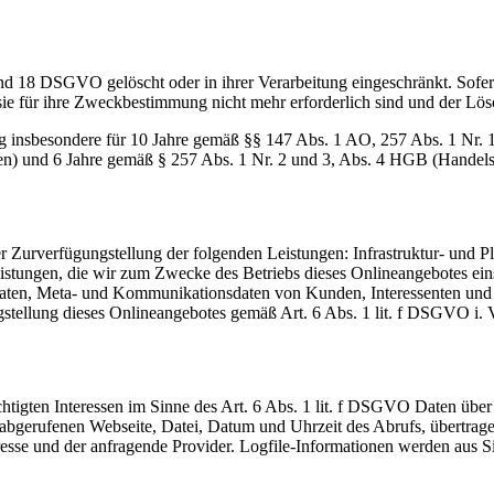
nd 18 DSGVO gelöscht oder in ihrer Verarbeitung eingeschränkt. Sofer
 sie für ihre Zweckbestimmung nicht mehr erforderlich sind und der L
g insbesondere für 10 Jahre gemäß §§ 147 Abs. 1 AO, 257 Abs. 1 Nr. 
en) und 6 Jahre gemäß § 257 Abs. 1 Nr. 2 und 3, Abs. 4 HGB (Handelsb
urverfügungstellung der folgenden Leistungen: Infrastruktur- und Pla
istungen, die wir zum Zwecke des Betriebs dieses Onlineangebotes einse
sdaten, Meta- und Kommunikationsdaten von Kunden, Interessenten und
ungstellung dieses Onlineangebotes gemäß Art. 6 Abs. 1 lit. f DSGVO i
htigten Interessen im Sinne des Art. 6 Abs. 1 lit. f DSGVO Daten über 
r abgerufenen Webseite, Datei, Datum und Uhrzeit des Abrufs, übertra
resse und der anfragende Provider. Logfile-Informationen werden aus S