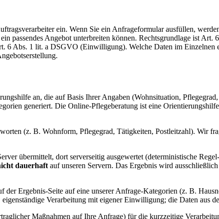
Auftragsverarbeiter ein. Wenn Sie ein Anfrageformular ausfüllen, werd
en ein passendes Angebot unterbreiten können. Rechtsgrundlage ist Ar
Art. 6 Abs. 1 lit. a DSGVO (Einwilligung). Welche Daten im Einzelnen
Angebotserstellung.
erungshilfe an, die auf Basis Ihrer Angaben (Wohnsituation, Pflegegrad,
gorien generiert. Die Online-Pflegeberatung ist eine Orientierungshilf
orten (z. B. Wohnform, Pflegegrad, Tätigkeiten, Postleitzahl). Wir fr
rver übermittelt, dort serverseitig ausgewertet (deterministische Regel
icht dauerhaft
auf unseren Servern. Das Ergebnis wird ausschließlich
auf der Ergebnis-Seite auf eine unserer Anfrage-Kategorien (z. B. Hausn
ate, eigenständige Verarbeitung mit eigener Einwilligung; die Daten a
traglicher Maßnahmen auf Ihre Anfrage) für die kurzzeitige Verarbei