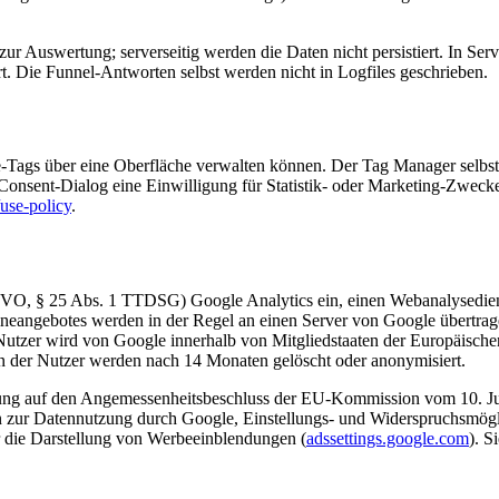
ur Auswertung; serverseitig werden die Daten nicht persistiert. In Se
t. Die Funnel-Antworten selbst werden nicht in Logfiles geschrieben.
-Tags über eine Oberfläche verwalten können. Der Tag Manager selbst,
-Consent-Dialog eine Einwilligung für Statistik- oder Marketing-Zweck
use-policy
.
DSGVO, § 25 Abs. 1 TTDSG) Google Analytics ein, einen Webanalysedie
neangebotes werden in der Regel an einen Server von Google übertrage
r Nutzer wird von Google innerhalb von Mitgliedstaaten der Europäisc
 der Nutzer werden nach 14 Monaten gelöscht oder anonymisiert.
ttlung auf den Angemessenheitsbeschluss der EU-Kommission vom 10. 
 zur Datennutzung durch Google, Einstellungs- und Widerspruchsmögli
ür die Darstellung von Werbeeinblendungen (
adssettings.google.com
). S