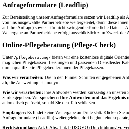
Anfrageformulare (Leadflip)
Zur Bereitstellung unserer Anfrageformulare setzen wir Leadflip als 
von uns ausgewählte Partnerbetriebe weitergeleitet, damit diese Ihn
auf Ihre Anfrage) sowie – für nicht zwingend erforderliche Daten – 
Weitergabe an Partnerbetriebe erfolgt ausschließlich zum Zweck der 
Online-Pflegeberatung (Pflege-Check)
Unter
bieten wir eine kostenlose digitale Orienti
/pflegeberatung/
möglichen Pflegekassen- Leistungen und passenden Dienstleister-Kate
durch qualifizierte Pflegeberater:innen der Pflegekassen.
Was wir verarbeiten:
Die in den Funnel-Schritten eingegebenen Antw
ab
; die Auswertung ist anonym.
Wie wir verarbeiten:
Ihre Antworten werden kurzzeitig an unseren Se
zurückgegeben. Wir
speichern Ihre Antworten und das Ergebnis n
automatisch gelöscht, sobald Sie den Tab schließen.
Empfänger:
Es findet keine Weitergabe an Dritte statt. Klicken Sie 
Anfrageformulare (Leadflip) weitergeleitet, dort beginnt eine separ
Rechtsgrundlage:
Art. 6 Abs. 1 lit. b DSGVO (Durchführung vorver